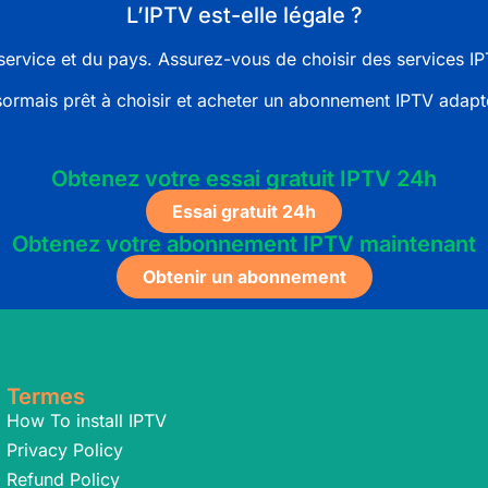
L’IPTV est-elle légale ?
service et du pays. Assurez-vous de choisir des services
IP
ormais prêt à choisir et acheter un
abonnement IPTV
adapté
cteur iptv abonnement iptv 12 mois renouvellement iptv
Obtenez votre essai gratuit IPTV 24h
Essai gratuit 24h
Obtenez votre abonnement IPTV maintenant
Obtenir un abonnement
Termes
How To install IPTV
Privacy Policy
Refund Policy